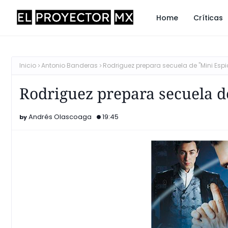
Home
Críticas
Inicio
Antonio Banderas
Rodriguez prepara secuela de "Mini Espi
Rodriguez prepara secuela d
Andrés Olascoaga
19:45