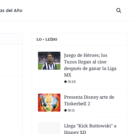
las del Año
LO + LEÍDO
Juego de Héroes; los
Tuzos llegan al cine
después de ganar la Liga
MX
19:29
Presenta Disney arte de
Tinkerbell 2
18:13
Llega "Kick Buttowski" a
Disney XD