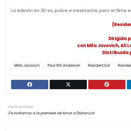
La edición en 3D es, pobre e inexistente, pero el filme 
(Residen
Dirigida 
con Mila Jovovich, Ali 
Distribuida 
Milla Jovovich
Paul WS Anderson
Resident Evil
Residen
MÁS ANTIGUA
¡Te invitamos a la premiere de Amor a Distancia!