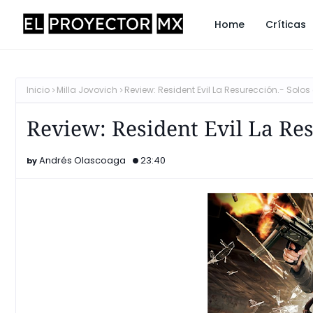
Home
Críticas
Inicio
Milla Jovovich
Review: Resident Evil La Resurección.- Solos 
Review: Resident Evil La Res
Andrés Olascoaga
23:40