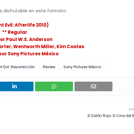
es disfrutable en este formato.
t Evil: Afterlife 2010)
** Regular
por Paul W.S. Anderson
Larter, Wentworth Miller, Kim Coates
por Sony Pictures México
t Evil: Resurrección
Review
Sony Pictures México
MÁ
El Salón Rojo: El Cine del