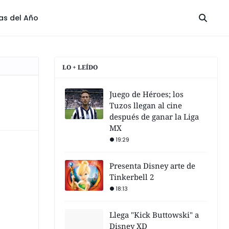
las del Año
LO + LEÍDO
Juego de Héroes; los
Tuzos llegan al cine
después de ganar la Liga
MX
19:29
Presenta Disney arte de
Tinkerbell 2
18:13
Llega "Kick Buttowski" a
Disney XD