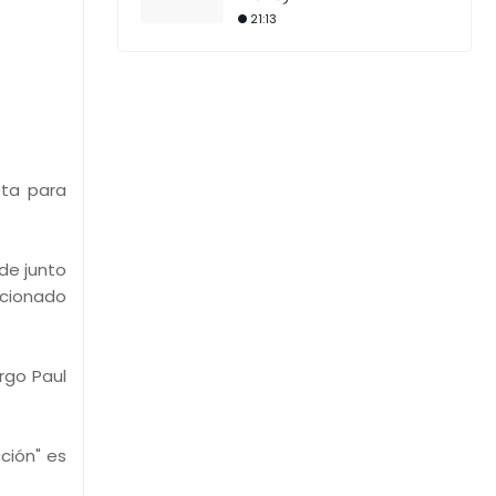
21:13
eta para
nde junto
cionado
rgo Paul
ción" es