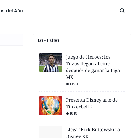
las del Año
LO + LEÍDO
Juego de Héroes; los
Tuzos llegan al cine
después de ganar la Liga
MX
19:29
Presenta Disney arte de
Tinkerbell 2
18:13
Llega "Kick Buttowski" a
Disney XD