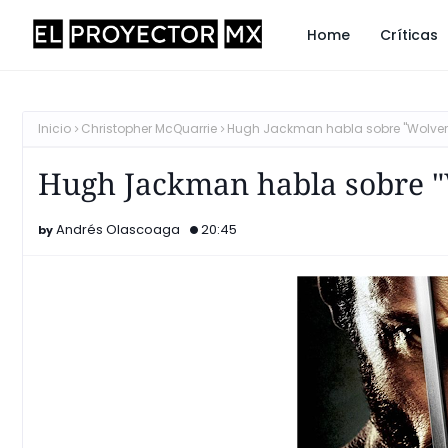
Home
Críticas
Inicio
Christopher McQuarrie
Hugh Jackman habla sobre "Wolveri
Hugh Jackman habla sobre "
Andrés Olascoaga
20:45