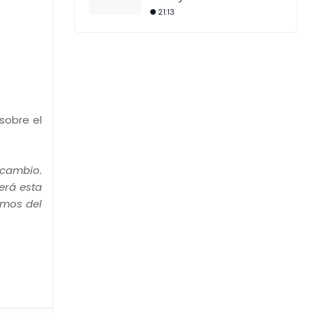
21:13
sobre el
 cambio.
erá esta
amos del