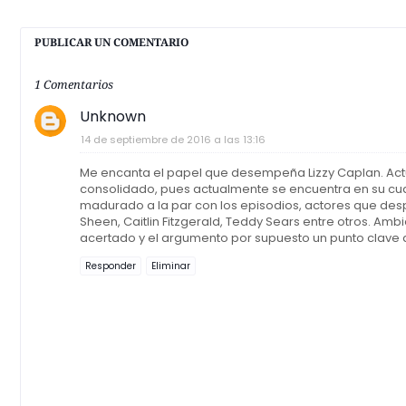
PUBLICAR UN COMENTARIO
1 Comentarios
Unknown
14 de septiembre de 2016 a las 13:16
Me encanta el papel que desempeña Lizzy Caplan. Actu
consolidado, pues actualmente se encuentra en su cuar
madurado a la par con los episodios, actores que desp
Sheen, Caitlin Fitzgerald, Teddy Sears entre otros. A
acertado y el argumento por supuesto un punto clave de
Responder
Eliminar