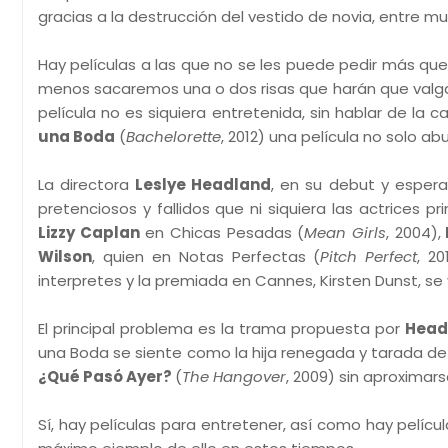
gracias a la destrucción del vestido de novia, entre 
Hay películas a las que no se les puede pedir más qu
menos sacaremos una o dos risas que harán que valga la
película no es siquiera entretenida, sin hablar de la 
una Boda
(
Bachelorette
, 2012) una película no solo abu
La directora
Leslye Headland
, en su debut y esper
pretenciosos y fallidos que ni siquiera las actrices
Lizzy Caplan
en Chicas Pesadas (
Mean Girls
, 2004),
Wilson
, quien en Notas Perfectas (
Pitch Perfect
, 2
interpretes y la premiada en Cannes, Kirsten Dunst, se
El principal problema es la trama propuesta por
Head
una Boda se siente como la hija renegada y tarada d
¿Qué Pasó Ayer?
(
The Hangover
, 2009) sin aproximars
Sí, hay películas para entretener, así como hay pelíc