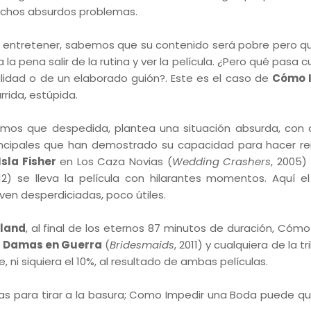
muchos absurdos problemas.
e entretener, sabemos que su contenido será pobre pero qu
 pena salir de la rutina y ver la película. ¿Pero qué pasa c
calidad o de un elaborado guión?. Este es el caso de
Cómo 
rrida, estúpida.
amos que despedida, plantea una situación absurda, con 
 principales que han demostrado su capacidad para hacer re
Isla Fisher
en Los Caza Novias (
Wedding Crashers
, 2005)
012) se lleva la película con hilarantes momentos. Aquí el
 ven desperdiciadas, poco útiles.
land
, al final de los eternos 87 minutos de duración, Cómo
e
Damas en Guerra
(
Bridesmaids
, 2011) y cualquiera de la tr
e, ni siquiera el 10%, al resultado de ambas películas.
ulas para tirar a la basura; Como Impedir una Boda puede qu