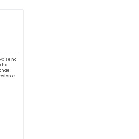
ya se ha
e ha
ichael
bastante