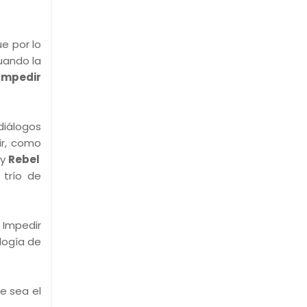
e por lo
uando la
Impedir
diálogos
ir, como
 y
Rebel
 trío de
 Impedir
ilogía de
e sea el