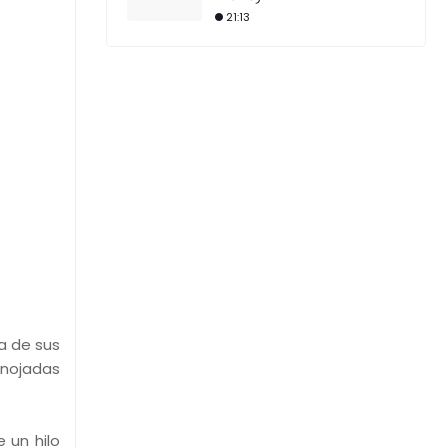
21:13
a de sus
enojadas
 un hilo