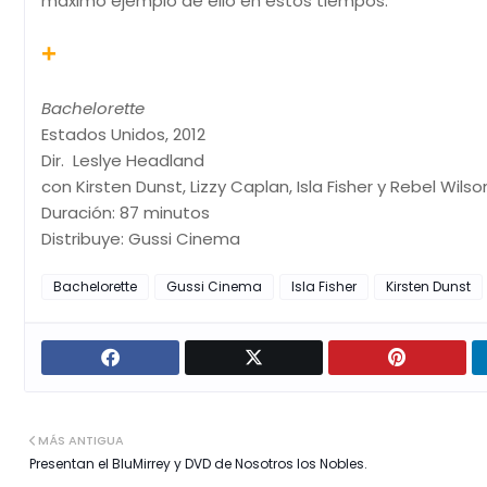
máximo ejemplo de ello en estos tiempos.
+
Bachelorette
Estados Unidos, 2012
Dir. Leslye Headland
con Kirsten Dunst, Lizzy Caplan, Isla Fisher y Rebel Wilso
Duración: 87 minutos
Distribuye: Gussi Cinema
Bachelorette
Gussi Cinema
Isla Fisher
Kirsten Dunst
MÁS ANTIGUA
Presentan el BluMirrey y DVD de Nosotros los Nobles.