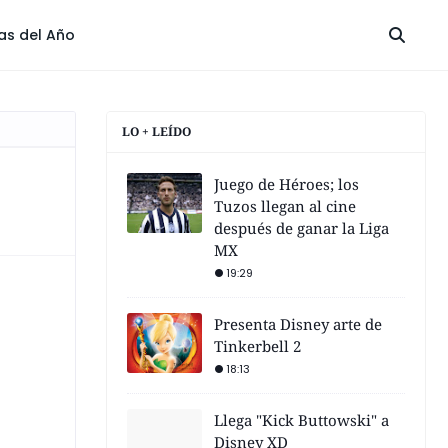
las del Año
LO + LEÍDO
Juego de Héroes; los
Tuzos llegan al cine
después de ganar la Liga
MX
19:29
Presenta Disney arte de
Tinkerbell 2
18:13
Llega "Kick Buttowski" a
Disney XD