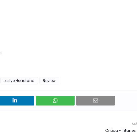
n
Leslye Headland
Review
MÁ
Crítica - Titanes