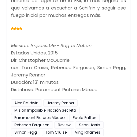
brillante del agente de la FMI, lo más seguro es
que volvamos a escuchar a Schifrin y seguir ese
fuego inicial por muchas entregas más.
****
Mission: Impossible - Rogue Nation
Estados Unidos, 2015
Dir. Christopher McQuarrie
con Tom Cruise, Rebecca Ferguson, Simon Pegg,
Jeremy Renner
Duración: 131 minutos
Distribuye: Paramount Pictures México
Alec Baldwin
Jeremy Renner
Misión Imposible: Nación Secreta
Paramount Pictures México
Paula Patton
Rebecca Ferguson
Review
Sean Harris
Simon Pegg
Tom Cruise
Ving Rhames