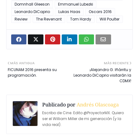
Domnhall Gleeson
Emmanuel Lubezki
Leonardo DiCaprio
Lukas Haas
Oscars 2016
Review
The Revenant
Tom Hardy
Will Poulter
MÁS ANTIGUA
MÁS RECIENTE
FICUNAM 2016 presenta su
¡Alejandro G. Iñárritu y
programación.
Leonardo DiCaprio visitarán la
CDMX!
Publicado por
Andrés Olascoaga
Escribo de Cine. Edito @ProyectorMX. Quiero
ser el William Miller de mi generación (y la
vida real).