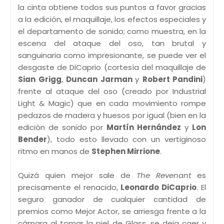
la cinta obtiene todos sus puntos a favor gracias
a la edición, el maquillaje, los efectos especiales y
el departamento de sonido; como muestra, en la
escena del ataque del oso, tan brutal y
sanguinaria como impresionante, se puede ver el
desgaste de DiCaprio (cortesía del maquillaje de
Sian Grigg
,
Duncan Jarman
y
Robert Pandini
)
frente al ataque del oso (creado por Industrial
Light & Magic) que en cada movimiento rompe
pedazos de madera y huesos por igual (bien en la
edición de sonido por
Martín Hernández
y
Lon
Bender
), todo esto llevado con un vertiginoso
ritmo en manos de
Stephen Mirrione
.
Quizá quien mejor sale de
The Revenant
es
precisamente el renacido,
Leonardo DiCaprio
. El
seguro ganador de cualquier cantidad de
premios como Mejor Actor, se arriesga frente a la
cámara al tomar la piel de Glass, se deja caer y