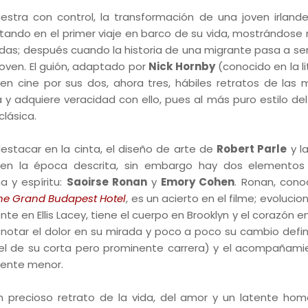
tra con control, la transformación de una joven irland
tando en el primer viaje en barco de su vida, mostrándose 
s; después cuando la historia de una migrante pasa a ser e
oven. El guión, adaptado por
Nick Hornby
(conocido en la li
 cine por sus dos, ahora tres, hábiles retratos de las m
 y adquiere veracidad con ello, pues al más puro estilo del
lásica.
stacar en la cinta, el diseño de arte de
Robert Parle
y l
n la época descrita, sin embargo hay dos elementos
a y espíritu:
Saoirse Ronan
y
Emory Cohen
. Ronan, cono
he Grand Budapest Hotel
, es un acierto en el filme; evolucio
e en Ellis Lacey, tiene el cuerpo en Brooklyn y el corazón en
otar el dolor en su mirada y poco a poco su cambio definit
el de su corta pero prominente carrera) y el acompañami
lmente menor.
 precioso retrato de la vida, del amor y un latente hom