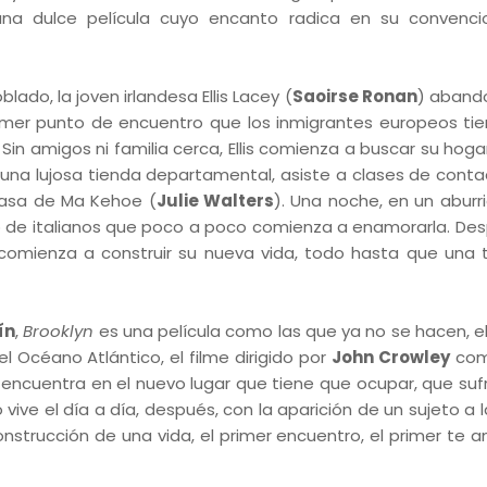
 una dulce película cuyo encanto radica en su convenci
o, la joven irlandesa Ellis Lacey (
Saoirse Ronan
) aband
imer punto de encuentro que los inmigrantes europeos ti
in amigos ni familia cerca, Ellis comienza a buscar su hoga
una lujosa tienda departamental, asiste a clases de conta
 casa de Ma Kehoe (
Julie Walters
). Una noche, en un aburri
jo de italianos que poco a poco comienza a enamorarla. De
n comienza a construir su nueva vida, todo hasta que una 
ín
,
Brooklyn
es una película como las que ya no se hacen, e
l Océano Atlántico, el filme dirigido por
John Crowley
com
encuentra en el nuevo lugar que tiene que ocupar, que sufre
o vive el día a día, después, con la aparición de un sujeto a 
onstrucción de una vida, el primer encuentro, el primer te 