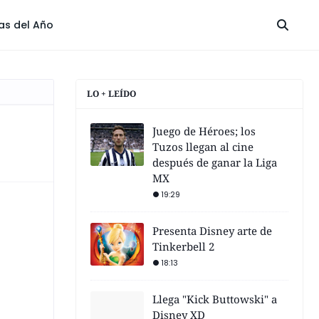
las del Año
LO + LEÍDO
Juego de Héroes; los
Tuzos llegan al cine
después de ganar la Liga
MX
19:29
Presenta Disney arte de
Tinkerbell 2
18:13
Llega "Kick Buttowski" a
Disney XD