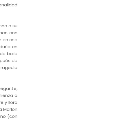
onalidad
ona a su
enen con
r en ese
duría en
do baile
spués de
tragedia
legante,
ienza a
 y llora
la Marlon
amo (con