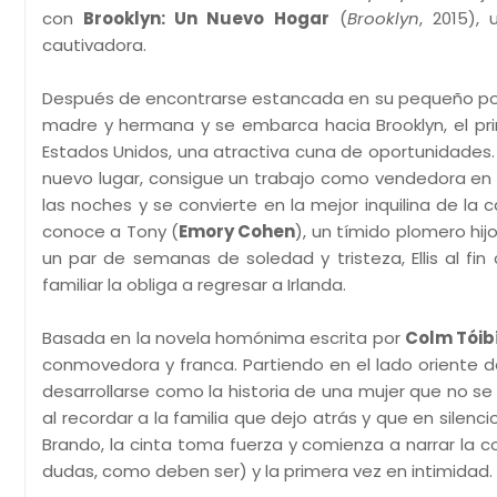
con
Brooklyn: Un Nuevo Hogar
(
Brooklyn
, 2015),
cautivadora.
Después de encontrarse estancada en su pequeño poblad
madre y hermana y se embarca hacia Brooklyn, el pr
Estados Unidos, una atractiva cuna de oportunidades. S
nuevo lugar, consigue un trabajo como vendedora en 
las noches y se convierte en la mejor inquilina de la
conoce a Tony (
Emory Cohen
), un tímido plomero hi
un par de semanas de soledad y tristeza, Ellis al fi
familiar la obliga a regresar a Irlanda.
Basada en la novela homónima escrita por
Colm Tóib
conmovedora y franca. Partiendo en el lado oriente de
desarrollarse como la historia de una mujer que no se 
al recordar a la familia que dejo atrás y que en silenci
Brando, la cinta toma fuerza y comienza a narrar la c
dudas, como deben ser) y la primera vez en intimidad.