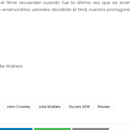
el filme recuerden cuando fue la última vez que se ena
e enamorarlos, ustedes decidirán el final; nuestra protagoni
lie Walters
John Crowley
Julie Walters
Oscars 2016
Review