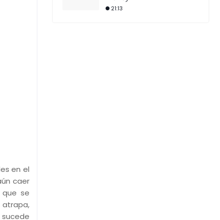
21:13
es en el
aún caer
z que se
 atrapa,
 sucede