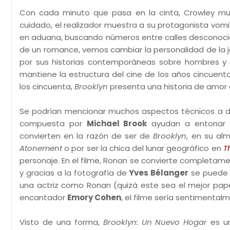
Con cada minuto que pasa en la cinta, Crowley mues
cuidado, el realizador muestra a su protagonista vomi
en aduana, buscando números entre calles desconocida
de un romance, vemos cambiar la personalidad de la j
por sus historias contemporáneas sobre hombres y en
mantiene la estructura del cine de los años cincuenta
los cincuenta,
Brooklyn
presenta una historia de amor c
Se podrían mencionar muchos aspectos técnicos a de
compuesta por
Michael Brook
ayudan a entonar e
convierten en la razón de ser de
Brooklyn
, en su alm
Atonement
o por ser la chica del lunar geográfico en
T
personaje. En el filme, Ronan se convierte completament
y gracias a la fotografía de
Yves Bélanger
se puede n
una actriz como Ronan (quizá este sea el mejor pap
encantador
Emory Cohen
, el filme sería sentimenta
Visto de una forma,
Brooklyn: Un Nuevo Hogar
es un