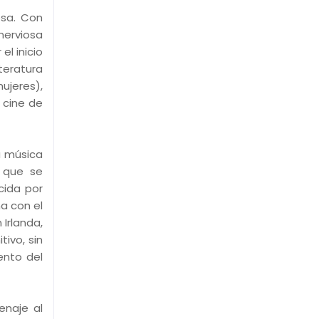
esa. Con
nerviosa
l inicio
teratura
ujeres),
 cine de
a música
 que se
cida por
na con el
 Irlanda,
ivo, sin
ento del
enaje al