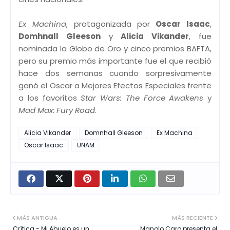
Ex Machina
, protagonizada por
Oscar Isaac
,
Domhnall Gleeson
y
Alicia Vikander
, fue
nominada la Globo de Oro y cinco premios BAFTA,
pero su premio más importante fue el que recibió
hace dos semanas cuando sorpresivamente
ganó el Oscar a Mejores Efectos Especiales frente
a los favoritos
Star Wars: The Force Awakens
y
Mad Max: Fury Road
.
Alicia Vikander
Domnhall Gleeson
Ex Machina
Oscar Isaac
UNAM
MÁS ANTIGUA
MÁS RECIENTE
Crítica - Mi Abuelo es un
Manolo Caro presenta el