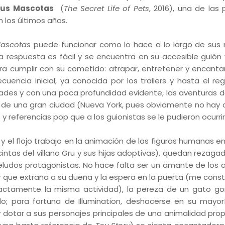
tus Mascotas
(
The Secret Life of Pets
, 2016), una de las 
los últimos años.
Mascotas
puede funcionar como lo hace a lo largo de sus
a respuesta es fácil y se encuentra en su accesible guión
ra cumplir con su cometido: atrapar, entretener y encanta
encia inicial, ya conocida por los trailers y hasta el re
ltades y con una poca profundidad evidente, las aventuras d
o de una gran ciudad (Nueva York, pues obviamente no hay 
 referencias pop que a los guionistas se le pudieron ocurrir
el flojo trabajo en la animación de las figuras humanas en 
cintas del villano Gru y sus hijas adoptivas), quedan rezaga
peludos protagonistas. No hace falta ser un amante de los 
r que extraña a su dueña y la espera en la puerta (me const
exactamente la misma actividad), la pereza de un gato go
do; para fortuna de Illumination, deshacerse en su mayor
 dotar a sus personajes principales de una animalidad prop