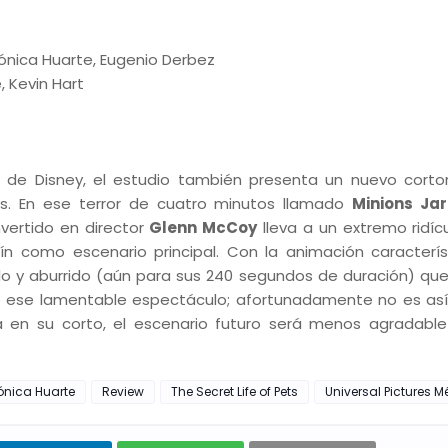
ónica Huarte, Eugenio Derbez
, Kevin Hart
ón de Disney, el estudio también presenta un nuevo corto
os. En ese terror de cuatro minutos llamado
Minions Jar
nvertido en director
Glenn McCoy
lleva a un extremo ridícu
ín como escenario principal. Con la animación caracterís
lo y aburrido (aún para sus 240 segundos de duración) qu
 de ese lamentable espectáculo; afortunadamente no es así,
nta en su corto, el escenario futuro será menos agradabl
nica Huarte
Review
The Secret Life of Pets
Universal Pictures M