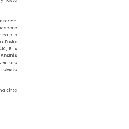
 y hasta
nimado.
scenario
ica a la
ía Taylor
.K.
,
Eric
e
Andrés
, en uno
 molesto
na cinta