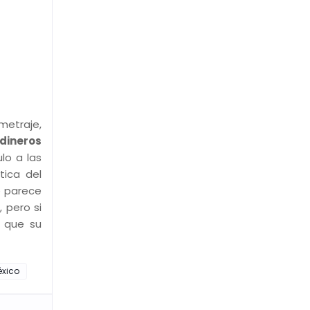
metraje,
dineros
lo a las
tica del
e parece
 pero si
e que su
éxico