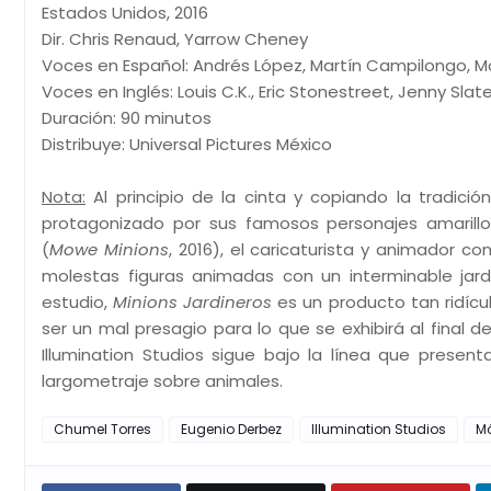
Estados Unidos, 2016
Dir. Chris Renaud, Yarrow Cheney
Voces en Español: Andrés López, Martín Campilongo, M
Voces en Inglés: Louis C.K., Eric Stonestreet, Jenny Slate
Duración: 90 minutos
Distribuye: Universal Pictures México
Nota:
Al principio de la cinta y copiando la tradici
protagonizado por sus famosos personajes amarill
(
Mowe Minions
, 2016), el caricaturista y animador co
molestas figuras animadas con un interminable jard
estudio,
Minions Jardineros
es un producto tan ridícu
ser un mal presagio para lo que se exhibirá al final
Illumination Studios sigue bajo la línea que prese
largometraje sobre animales.
Chumel Torres
Eugenio Derbez
Illumination Studios
Mó