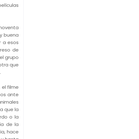
películas
 noventa
 y buena
r a esos
greso de
el grupo
otra que
.
el filme
dos ante
animales
a que la
rdo o la
ía de la
ia, hace