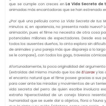
que se cumple con creces en
La Vida Secreta de 
animadas más encantadoras que se han estrenado en 
¿Por qué una película como
La Vida Secreta de tus 
minutos si, en apariencia, no presenta nada nuevo? L
animación, pues el filme no necesita de otra cosa pa
potenciales millones de espectadores. Desde esa secu
todos los ausentes dueños, la cinta explora sin dificu
de animales y una pareja más que dispareja a lo larg
se le compare), con todos los gags, travesías cómicas y
Afortunadamente, la poca originalidad del argumento y 
(extraídas del mismo mundo que los de
El Lorax
y las 
el encanto natural que el filme posee gracias a sus 
para caer ante las miradas y movimientos de un terrie
vida secreta del perro de quien escribe involucra 
extraña hiperactividad de un conejo blanco resenti
humanidad que se suele dar a objetos, flora o fauna y