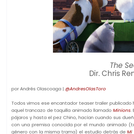
The Sec
Dir. Chris R
por Andrés Olascoaga |
@AndresOlasToro
Todos vimos ese encantador teaser trailer publicad
aquel trancazo de taquilla animado llamado
Minions
.
pájaros y hasta el pez Chino, hacían cuando sus due
con una premisa conocida por el mundo animado (tan 
género con la misma trama) el estudio detrás de
Mi 