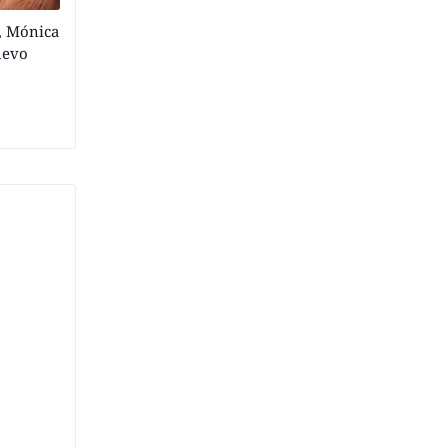
, Mónica
uevo