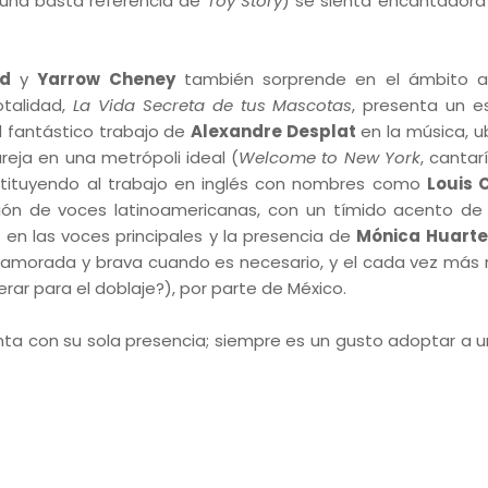
o una basta referencia de
Toy Story
) se sienta encantadora
ud
y
Yarrow Cheney
también sorprende en el ámbito a
otalidad,
La Vida Secreta de tus Mascotas
, presenta un e
l fantástico trabajo de
Alexandre Desplat
en la música, ub
reja en una metrópoli ideal (
Welcome to New York
, cantar
 sustituyendo al trabajo en inglés con nombres como
Louis C
nión de voces latinoamericanas, con un tímido acento d
o
en las voces principales y la presencia de
Mónica Huarte
enamorada y brava cuando es necesario, y el cada vez más
rar para el doblaje?), por parte de México.
a con su sola presencia; siempre es un gusto adoptar a u