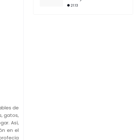
21:13
ables de
, gatos,
ar. Así,
ón en el
profecía