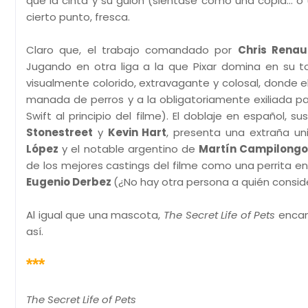
que la cinta y su guión (siéntase como una copia... 
cierto punto, fresca.
Claro que, el trabajo comandado por
Chris Rena
Jugando en otra liga a la que Pixar domina en su t
visualmente colorido, extravagante y colosal, donde e
manada de perros y a la obligatoriamente exiliada pa
Swift al principio del filme). El doblaje en español,
Stonestreet
y
Kevin Hart
, presenta una extraña u
López
y el notable argentino de
Martín Campilong
de los mejores castings del filme como una perrita 
Eugenio Derbez
(¿No hay otra persona a quién conside
Al igual que una mascota,
The Secret Life of Pets
encant
así.
***
The Secret Life of Pets