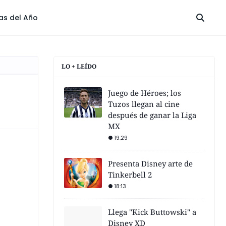
las del Año
LO + LEÍDO
Juego de Héroes; los
Tuzos llegan al cine
después de ganar la Liga
MX
19:29
Presenta Disney arte de
Tinkerbell 2
18:13
Llega "Kick Buttowski" a
Disney XD