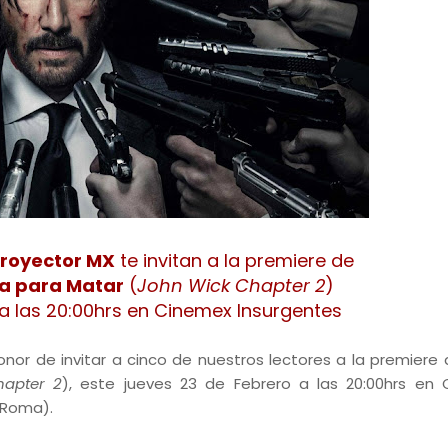
Proyector MX
te invitan a la premiere de
ía para Matar
(
John Wick Chapter 2
)
a las 20:00hrs en Cinemex Insurgentes
honor de invitar a cinco de nuestros lectores a la premiere
apter 2
), este jueves 23 de Febrero a las 20:00hrs en
. Roma).