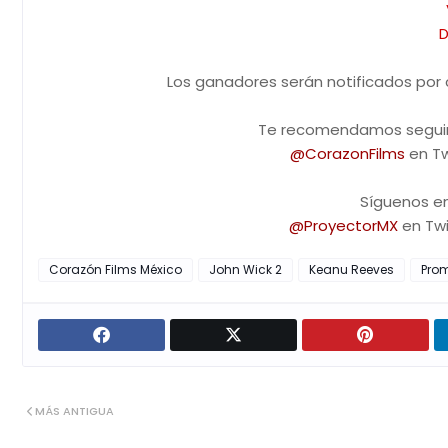
D
Los ganadores serán notificados por 
Te recomendamos seguir 
@CorazonFilms
en Tw
Síguenos en
@ProyectorMX
en Twi
Corazón Films México
John Wick 2
Keanu Reeves
Pro
MÁS ANTIGUA