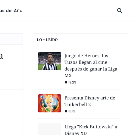
las del Año
LO + LEÍDO
a
Juego de Héroes; los
Tuzos llegan al cine
después de ganar la Liga
MX
19:29
Presenta Disney arte de
Tinkerbell 2
18:13
Llega "Kick Buttowski" a
Disney XD