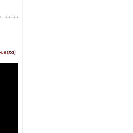
s datos
puesta
)