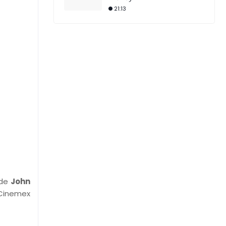
21:13
 de
John
 Cinemex