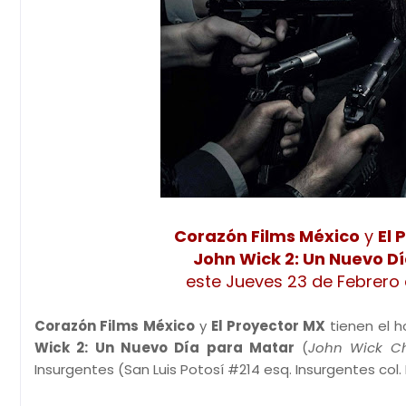
Corazón Films México
y
El 
John Wick 2: Un Nuevo D
este Jueves 23 de Febrero 
Corazón Films México
y
El Proyector MX
tienen el 
Wick 2: Un Nuevo Día para Matar
(
John Wick Ch
Insurgentes (San Luis Potosí #214 esq. Insurgentes col