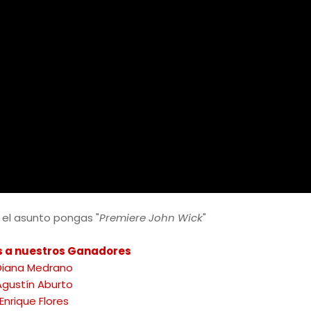
el asunto pongas "
Premiere John Wick
"
s a nuestros Ganadores
Diana Medrano
Agustín Aburto
Enrique Flores