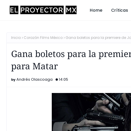
Home
Críticas
Inicio
Corazón Films México
Gana boletos para la premiere de J
Gana boletos para la premie
para Matar
Andrés Olascoaga
14:05