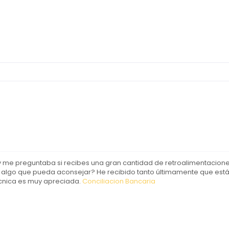
r y me preguntaba si recibes una gran cantidad de retroalimentacio
o algo que pueda aconsejar? He recibido tanto últimamente que est
écnica es muy apreciada.
Conciliacion Bancaria