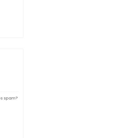
nes spam?
á