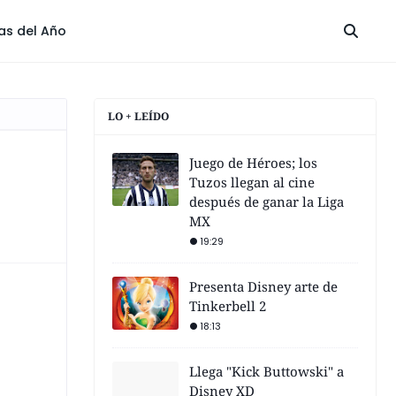
las del Año
LO + LEÍDO
Juego de Héroes; los
Tuzos llegan al cine
después de ganar la Liga
MX
19:29
Presenta Disney arte de
Tinkerbell 2
18:13
Llega "Kick Buttowski" a
Disney XD