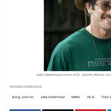
Jake Gyllenhaal como el Dr. Johnny Wilcox, zo
Fotografías: Cortesía NETFLIX
Bong Joon Ho
Jake Gyllenhaal
Netflix
OKJA
Tilda 