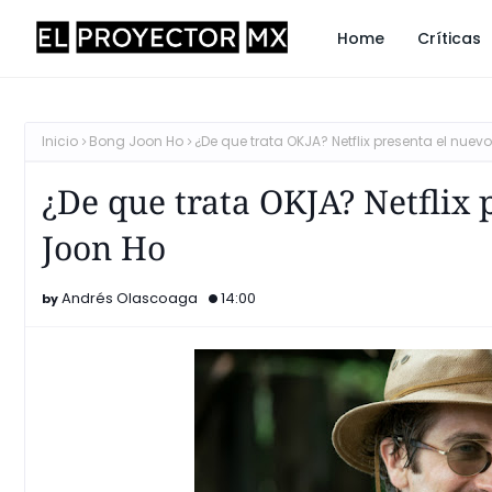
Home
Críticas
Inicio
Bong Joon Ho
¿De que trata OKJA? Netflix presenta el nuev
¿De que trata OKJA? Netflix 
Joon Ho
Andrés Olascoaga
14:00