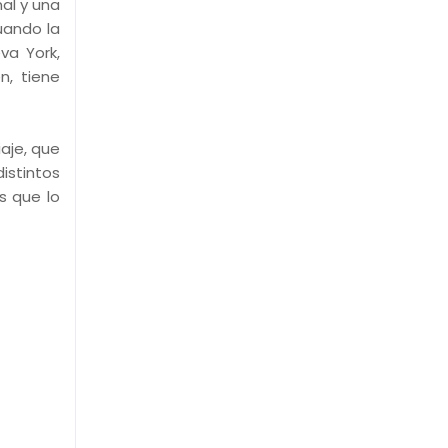
al y una
uando la
va York,
n, tiene
aje, que
istintos
s que lo