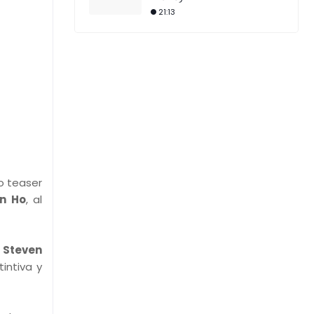
21:13
o teaser
n Ho
, al
,
Steven
intiva y