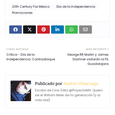
20th Century Fox México
Dia de la Independencia
Promociones
MÁS ANTIGUA
MÁS RECIENTE
Crítica - Día de la
George RR Martin y James
Independencia: Contraataque
Dashner visitarán la FIL
Guadalajara
Publicado por
Andrés Olascoaga
Escribo de Cine. Edito @ProyectorMX. Quiero
ser el William Miller de mi generación (y la
vida real).