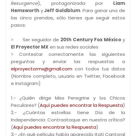
Resurgence
), protagonizada por
Liam
Hemsworth
y
Jeff Goldblum
. Para ganar una de
las cinco prendas, sólo tienes que seguir estos
pasos:
> Ser seguidor de
20th Century Fox México
y
El Proyector MX
en sus redes sociales
> Contestar correctamente las siguientes
preguntas y enviar las respuestas a
elproyectormx@gmail.com
con todos tus datos
(Nombre completo, usuario en Twitter, Facebook
e Instagram)
1.- ¿Quién dirige Miss Peregrine y los Chicos
Peculiares? (
Aquí puedes encontrar la Respuesta
)
2.- ¿Cuántas estrellas tiene Día de la
Independencia: Contraataque en nuestra crítica?
(
Aquí puedes encontrar la Respuesta
)
3.- ¿En qué película había aparecido Itati Cantoral