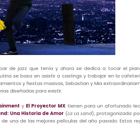
l bar de jazz que tenía y ahora se dedica a tocar el pia
rutina se basa en asistir a castings y trabajar en la cafete
amientos y fiestas masivas, Sebastian y Mia extraordinaria
ias diseñadas para existir.
ainment
y
El Proyector MX
tienen para un afortunado lec
and: Una Historia de Amor
(
La La Land
), protagonizada p
de una de las mejores películas del año pasado. Estos re