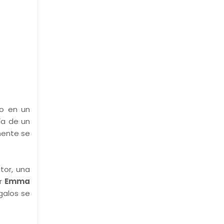
no en un
ría de un
mente se
tor, una
or
Emma
galos se