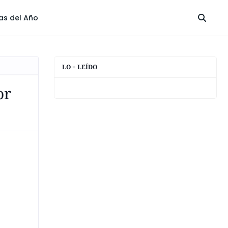
las del Año
LO + LEÍDO
or