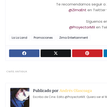
Te recomendamos seguir a Z
@ZimaEnt
en Twitter
Síguenos en
@ProyectorMX
en Twi
La La Land
Promociones
Zima Entertainment
MÁS ANTIGUA
Publicado por
Andrés Olascoaga
Escribo de Cine. Edito @ProyectorMX. Quiero ser el W