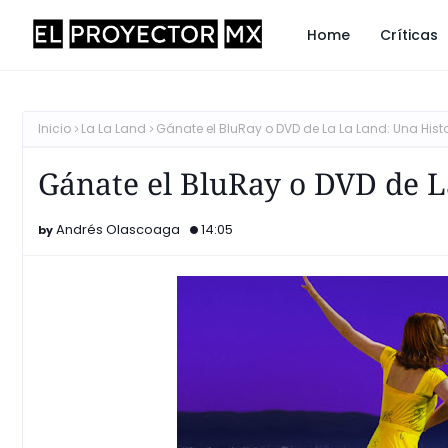
Home
Críticas
Inicio
La La Land
Gánate el BluRay o DVD de La La Land: Una Hist
Gánate el BluRay o DVD de L
Andrés Olascoaga
14:05