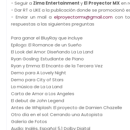
- Seguir a
Zima Entertainment
y
El Proyector MX
en r
- Dar RT o LIKE a la publicación donde se promocionó 
- Enviar un mail a
elproyectormx@gmail.com
con tod
respuestas a las siguientes preguntas
Para ganar el BluyRay que incluye
Epilogo: El Romance de un Sueño
El Look del Amor: Diseñando La La Land
Ryan Gosling: Estudiante de Piano
Ryan y Emma: El Encanto de la Tercera Vez
Demo para A Lovely Night
Demo para City of Stars
La música de La La Land
Carta de Amor a Los Angeles
El debut de John Legend
Antes de Whiplash: El proyecto de Damien Chazelle
Otro día en el sol: Cerrando una Autopista
Galería de Fotos
Audio: Inglés, Español 5.1 Dolby Digital