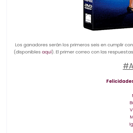
Los ganadores serán los primeros seis en cumplir co
(disponibles
aquí
). El primer correo con las respuesta
#A
Felicidade
B
V
M
I