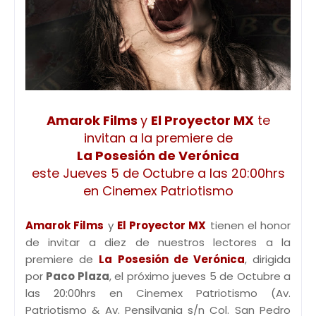
Amarok Films
y
El Proyector MX
te
invitan a la premiere de
La Posesión de Verónica
este Jueves 5 de Octubre a las 20:00hrs
en Cinemex Patriotismo
Amarok Films
y
El Proyector MX
tienen el honor
de invitar a diez de nuestros lectores a la
premiere de
La Posesión de Verónica
, dirigida
por
Paco Plaza
, el próximo jueves 5 de Octubre a
las 20:00hrs en Cinemex Patriotismo (Av.
Patriotismo & Av. Pensilvania s/n Col. San Pedro