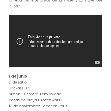
la vida del intérprete de
El triste
y
La nave del
olvido
.
1 de junio
El desafío
Jackass 3.5
Simon - Primera Temporada
Ratas de playa (
Beach Rats
)
13 de noviembre: Terror en París