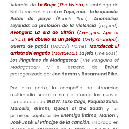
Además de
La Bruja
(
The Witch
)
, el catálogo de
Netflix recibirá las cintas
Tuya, mía... te la apuesto
,
Ratas de playa
(
Beach Rats
),
Anomalisa
,
Leyenda: La profesión de la violencia
(
Legend
),
Avengers: La era de Ultrón
(
Avengers: Age of
Ultron
)
,
Mi abuelo es un peligro
(
Dirty Grandpa
)
,
Guerra de papás
(
Daddy's Home
),
Mortdecai: El
artista del engaño
(
Mortdecai
)
,
La jefa
(
The Boss
),
Los Pingüinos de Madagascar
(
The Penguins of
Madagascar
) y el estreno de
Beirut
,
protagonizada por
Jon Hamm
y
Rosamund Pike
.
Por otra parte, la compañía de streaming
multimedia subirá a su plataforma las nuevas
temporadas de
GLOW
,
Luke Cage
,
Paquita Salas
,
Marcella
,
Grimm
,
Queen of the South
y los
primeros capítulos de
Enemigo íntimo
,
Marlon
y
José José: El Príncipe de la canción
, inspirada en