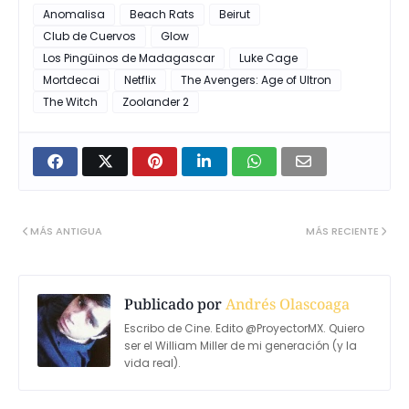
Anomalisa
Beach Rats
Beirut
Club de Cuervos
Glow
Los Pingüinos de Madagascar
Luke Cage
Mortdecai
Netflix
The Avengers: Age of Ultron
The Witch
Zoolander 2
MÁS ANTIGUA
MÁS RECIENTE
Publicado por
Andrés Olascoaga
Escribo de Cine. Edito @ProyectorMX. Quiero
ser el William Miller de mi generación (y la
vida real).