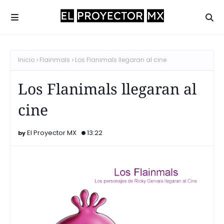
Inicio
Flainmals
Los Flanimals llegaran al cine
Los Flanimals llegaran al
cine
El Proyector MX
13:22