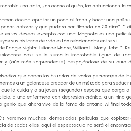
morable una cinta, ¿es acaso el guión, las actuaciones, la m
erson decide apretar un poco el freno y hacer una películ
pocos actores y que pudiera ser filmada en 30 días”. El di
de estos deseos excepto con uno: Magnolia es una películ
yas sus historias de vida están relacionadas entre sí.
e Boogie Nights: Julianne Moore, William H. Macy, John C. Reill
resionante cast se le suma la improbable figura de To
tor y (aún más sorprendente) despojándose de su aura 
.
sodios que narran las historias de varios personajes de los
 Tenemos a un galancete creador de un método para seducir 
o que lo cuida y a su joven (segunda) esposa que carga a
licía, a una enfermera con depresión crónica, a un niño g
ño genio que ahora vive de la fama de antaño. Al final tod
00’s veremos muchas, demasiadas películas que explotar
ncia de todas ellas, aquí el espectáculo no será el encontr