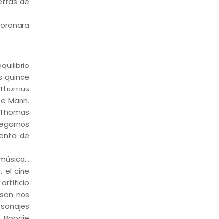
detrás de
moronara
uilibrio
s quince
l Thomas
ee Mann.
l Thomas
regarnos
uenta de
 música…
 el cine
artificio
rson nos
rsonajes
n Boogie