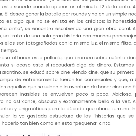
 esto sucede cuando apenas es el minuto 12 de la cinta. 
r, él desea ganar la batalla por rounds y no en un simple no
es algo que no se enlista en los créditos: la honestid
ña cinta”, se encontró escribiendo una gran obra coral. 
, se trata de una sola gran historia con muchos personaje
s ellos son fotografiados con la misma luz, el mismo filtro,
 tiempo.
vioso al hacer esta película, que bromea sobre cuánto dur
unta si acaso esta si recaudará algo de dinero. Estamos
arantino, se educó sobre cine viendo cine, que su primera 
 campo de entrenamiento fueron los comerciales y que, a
os aquellos que se suben a la aventura de hacer cine con él
arecen inasibles te envuelven poco a poco. Abiciosa,
ro no asfixiante, obscura y extrañamente bella a la vez. 
yentes y enigmáticas para la década que ahora termina. In
lar la ya gastada estructura de las “historias que se 
hacerlo tan bien como en esta “pequeña” cinta.