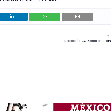
ilip Seymour Hoffman
Tom Cruise
MÁ
Dedicará FICCO sección al ci