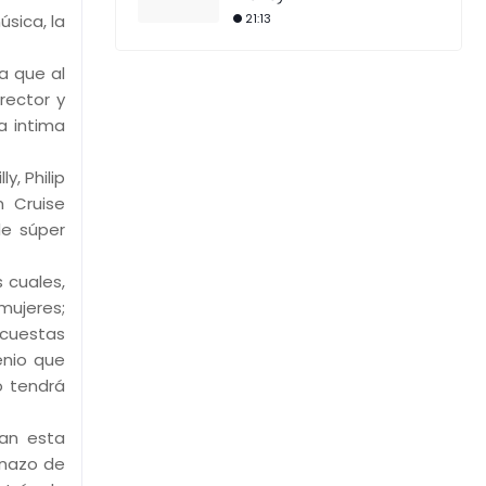
úsica, la
21:13
a que al
rector y
a intima
y, Philip
m Cruise
de súper
 cuales,
mujeres;
 cuestas
enio que
o tendrá
ían esta
onazo de