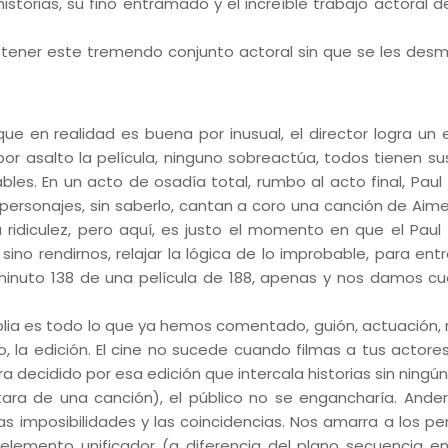
historias, su fino entramado y el increíble trabajo actoral 
ostener este tremendo conjunto actoral sin que se les des
 en realidad es buena por inusual, el director logra un eq
or asalto la película, ninguno sobreactúa, todos tienen su
les. En un acto de osadía total, rumbo al acto final, Pau
personajes, sin saberlo, cantan a coro una canción de Aim
 ridiculez, pero aquí, es justo el momento en que el Pau
o rendirnos, relajar la lógica de lo improbable, para ent
l minuto 138 de una película de 188, apenas y nos damos c
lia es todo lo que ya hemos comentado, guión, actuación,
la edición. El cine no sucede cuando filmas a tus actores,
a decidido por esa edición que intercala historias sin ningún 
ara de una canción), el público no se engancharía. Ande
s imposibilidades y las coincidencias. Nos amarra a los pe
o elemento unificador (a diferencia del plano secuencia e