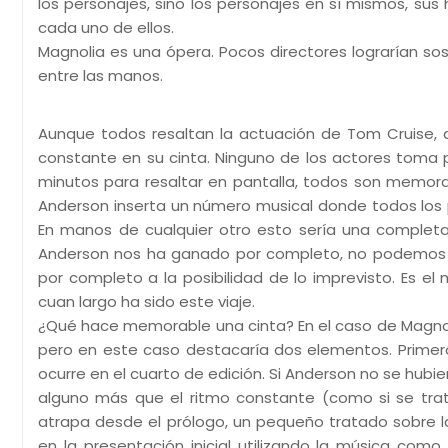
los personajes, sino los personajes en sí mismos, sus 
cada uno de ellos.
Magnolia es una ópera. Pocos directores lograrían s
entre las manos.
Aunque todos resaltan la actuación de Tom Cruise, que
constante en su cinta. Ninguno de los actores toma p
minutos para resaltar en pantalla, todos son memorab
Anderson inserta un número musical donde todos los 
En manos de cualquier otro esto sería una completa
Anderson nos ha ganado por completo, no podemos sin
por completo a la posibilidad de lo imprevisto. Es e
cuan largo ha sido este viaje.
¿Qué hace memorable una cinta? En el caso de Magno
pero en este caso destacaría dos elementos. Primero, 
ocurre en el cuarto de edición. Si Anderson no se hubier
alguno más que el ritmo constante (como si se trat
atrapa desde el prólogo, un pequeño tratado sobre la
en la presentación inicial utilizando la música com