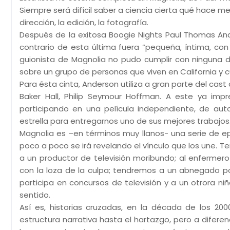
Siempre será difícil saber a ciencia cierta qué hace me
dirección, la edición, la fotografía.
Después de la exitosa Boogie Nights Paul Thomas And
contrario de esta última fuera “pequeña, íntima, con 
guionista de Magnolia no pudo cumplir con ninguna 
sobre un grupo de personas que viven en California y cu
Para ésta cinta, Anderson utiliza a gran parte del cast d
Baker Hall, Philip Seymour Hoffman. A este ya imp
participando en una película independiente, de au
estrella para entregarnos uno de sus mejores trabajos
Magnolia es –en términos muy llanos- una serie de epi
poco a poco se irá revelando el vínculo que los une.
a un productor de televisión moribundo; al enfermer
con la loza de la culpa; tendremos a un abnegado po
participa en concursos de televisión y a un otrora ni
sentido.
Así es, historias cruzadas, en la década de los 20
estructura narrativa hasta el hartazgo, pero a difere