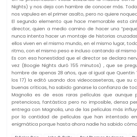
Nights) y nos deja con hambre de conocer más. Todo
nos vapulea en el primer asalto, pero no quiere noquea
El segundo elemento que hace memorable esta cinta 
director, quien a medio camino de hacer una “peque
nunca intenta hacer un montaje de historias cruzadas
ellos viven en el mismo mundo, en el mismo lugar, todo
ritmo, con el mismo peso e incluso cantando al mismo
Es con esa honestidad que el director se declara ner
vez (Boogie Nights duró 155 minutos) , que se preg
hombre de apenas 28 años, que al igual que Quentin T
los 17) la editó usando dos videocaseteras, que su
buenas críticas, ha sabido ganarse la confianza de tod
Magnolia es de esas raras películas que aunque p
pretenciosa, fantástica pero no imposible, densa pe
entrega con Magnolia, una de las películas más influ
por la cantidad de películas que han intentado emu
enigmática porque hasta ahora nadie ha sabido cómo 