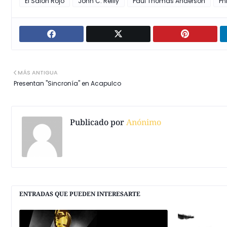
El Salon Rojo
John C. Reilly
Paul Thomas Anderson
Ph
MÁS ANTIGUA
Presentan "Sincronía" en Acapulco
Publicado por
Anónimo
ENTRADAS QUE PUEDEN INTERESARTE