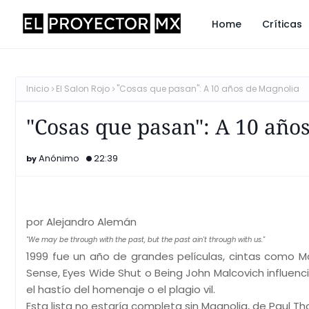
Home
Críticas
Inicio
El Salon Rojo
"Cosas que pasan": A 10 años de Magnolia
"Cosas que pasan": A 10 año
Anónimo
22:39
por Alejandro Alemán
"We may be through with the past, but the past ain't through with us."
1999 fue un año de grandes películas, cintas como Matr
Sense, Eyes Wide Shut o Being John Malcovich influenci
el hastío del homenaje o el plagio vil.
Esta lista no estaría completa sin Magnolia, de Paul 