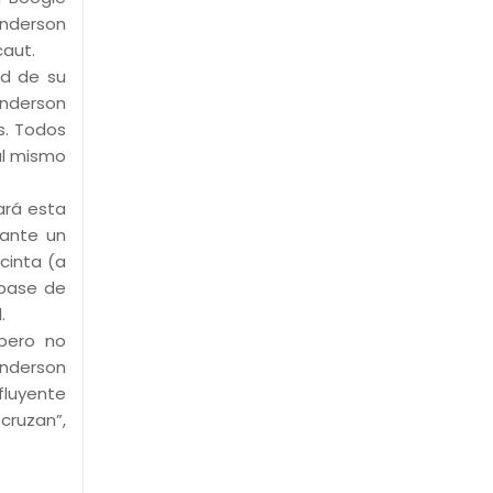
Anderson
caut.
ad de su
Anderson
s. Todos
 al mismo
ará esta
 ante un
cinta (a
 base de
.
 pero no
Anderson
fluyente
cruzan”,