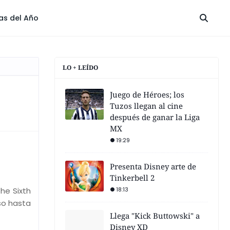
las del Año
LO + LEÍDO
Juego de Héroes; los
Tuzos llegan al cine
después de ganar la Liga
MX
19:29
Presenta Disney arte de
Tinkerbell 2
he Sixth
18:13
so hasta
Llega "Kick Buttowski" a
Disney XD