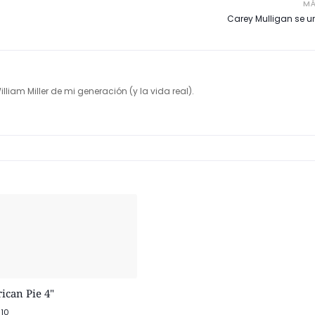
MÁ
Carey Mulligan se un
illiam Miller de mi generación (y la vida real).
ican Pie 4"
010