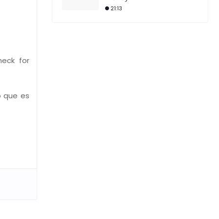
21:13
heck for
o que es