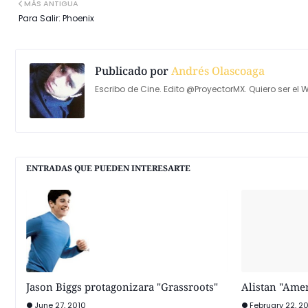
MÁS ANTIGUA
Para Salir: Phoenix
Publicado por
Andrés Olascoaga
Escribo de Cine. Edito @ProyectorMX. Quiero ser el W
ENTRADAS QUE PUEDEN INTERESARTE
Jason Biggs protagonizara "Grassroots"
Alistan "Amer
June 27, 2010
February 22, 2