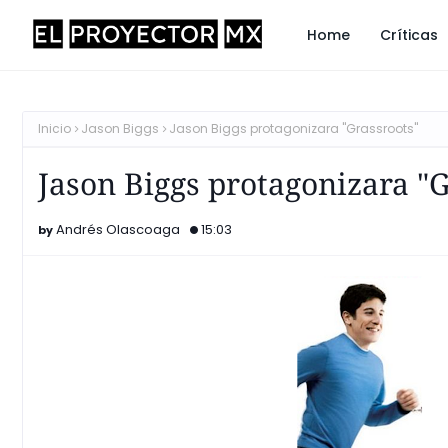
Home
Críticas
Inicio
Jason Biggs
Jason Biggs protagonizara "Grassroots"
Jason Biggs protagonizara "G
Andrés Olascoaga
15:03