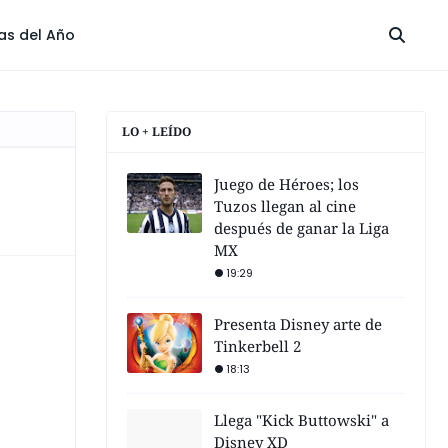
las del Año
LO + LEÍDO
Juego de Héroes; los
Tuzos llegan al cine
después de ganar la Liga
MX
19:29
Presenta Disney arte de
Tinkerbell 2
18:13
Llega "Kick Buttowski" a
Disney XD