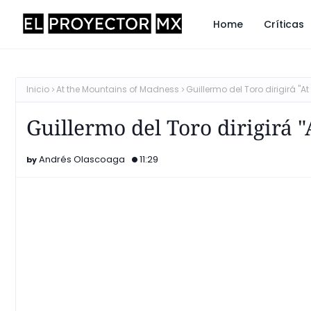
Home
Críticas
Inicio
At the Mountains of Madness
Guillermo del Toro dirigirá "
Guillermo del Toro dirigirá 
Andrés Olascoaga
11:29