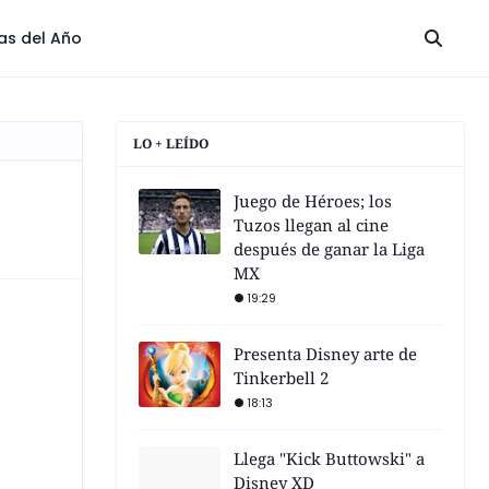
las del Año
LO + LEÍDO
Juego de Héroes; los
Tuzos llegan al cine
después de ganar la Liga
MX
19:29
Presenta Disney arte de
Tinkerbell 2
18:13
Llega "Kick Buttowski" a
Disney XD