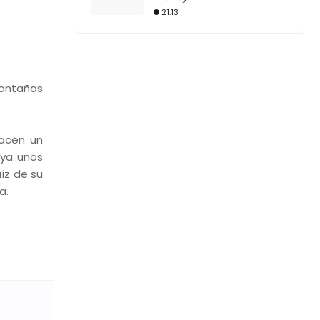
21:13
 montañas
hacen un
aya unos
íz de su
a.