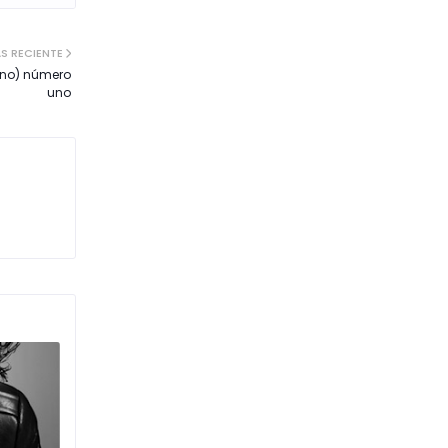
S RECIENTE
lano) número
uno