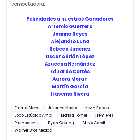
computadora.
Felicidades a nuestros Ganadores
Artemio Guerrero
Joanna Reyes
Alejandro Luna
Rebeca Jiménez
Oscar Adrián López
Azucena Hernández
Eduardo Cortés
Aurora Moran
Martín García
Irasema Rivera
Emma Stone
Julianne Moore
Kevin Bacon
Loco Estúpido Amor
Marisa Tomei
Premieres
Promociones
Ryan Gosling
Steve Carell
Warner Bros México