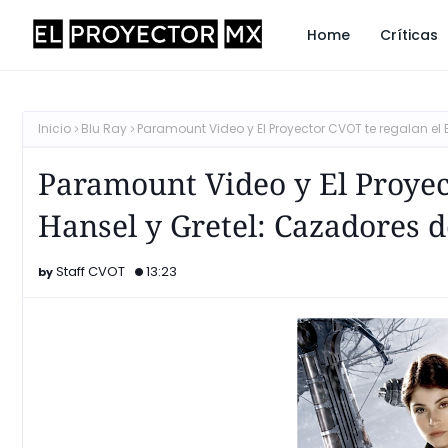
Home
Críticas
Inicio
Blu Ray
Paramount Video y El Proyector CVOT te regalan el
Paramount Video y El Proyec
Hansel y Gretel: Cazadores d
Staff CVOT
13:23