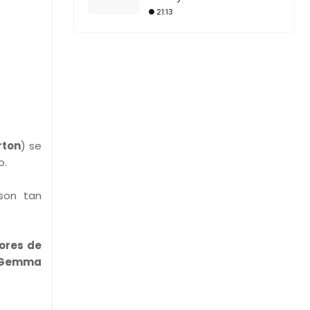
21:13
ton
) se
o.
son tan
ores de
Gemma