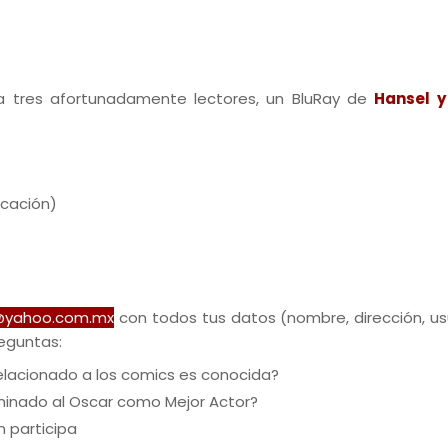
a tres afortunadamente lectores, un BluRay de
Hansel y
ficación)
@yahoo.com.mx
con todos tus datos (nombre, dirección, us
reguntas:
 relacionado a los comics es conocida?
ominado al Oscar como Mejor Actor?
 participa