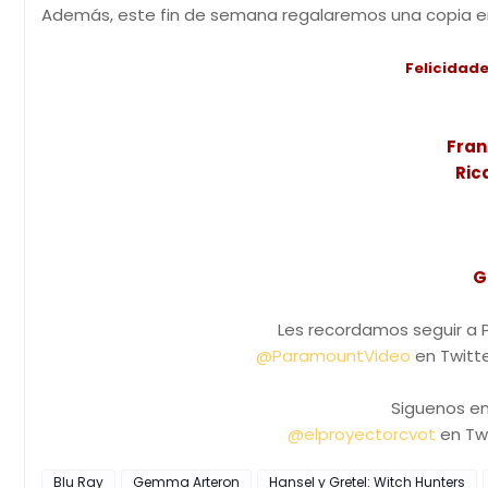
Además, este fin de semana regalaremos una copia en 
Felicidad
Fran
Ric
G
Les recordamos seguir a 
@ParamountVideo
en Twitt
Siguenos en
@elproyectorcvot
en Twi
Blu Ray
Gemma Arteron
Hansel y Gretel: Witch Hunters