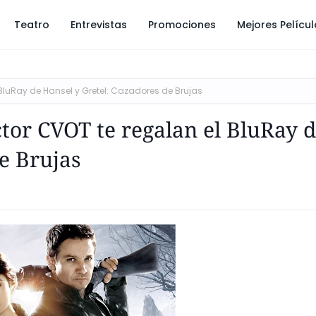
Teatro
Entrevistas
Promociones
Mejores Pelícu
 BluRay de Hansel y Gretel: Cazadores de Brujas
tor CVOT te regalan el BluRay 
e Brujas