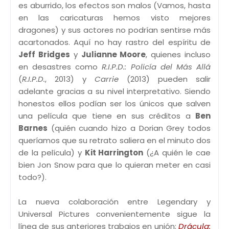
es aburrido, los efectos son malos (Vamos, hasta
en las caricaturas hemos visto mejores
dragones) y sus actores no podrían sentirse más
acartonados. Aquí no hay rastro del espíritu de
Jeff Bridges
y
Julianne Moore
, quienes incluso
en desastres como
R.I.P.D.: Policía del Más Allá
(
R.I.P.D.
, 2013) y
Carrie
(2013) pueden salir
adelante gracias a su nivel interpretativo. Siendo
honestos ellos podían ser los únicos que salven
una película que tiene en sus créditos a
Ben
Barnes
(quién cuando hizo a Dorian Grey todos
queríamos que su retrato saliera en el minuto dos
de la película) y
Kit Harrington
(¿A quién le cae
bien Jon Snow para que lo quieran meter en casi
todo?).
La nueva colaboración entre Legendary y
Universal Pictures convenientemente sigue la
línea de sus anteriores trabajos en unión;
Drácula: