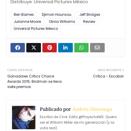
Distribuye: Universal Pictures México
Ben Barnes
Djimon Hounsou
Jeff Bridges
Julianne Moore
Olivia Williams
Review
Universal Pictures México
MÁS ANTIGUA
MÁS RECIENTE
Ganadores Critics Choice
Crítica - Escobar
Awards 2015; Birdman se lleva
siete premios.
Publicado por
Andrés Olascoaga
Escribo de Cine. Edito @ProyectorMX. Quiero
ser el William Miller de mi generación (y la
vida real).