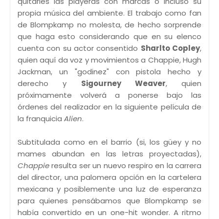
quitarles las playeras con marcas o incluso su
propia música del ambiente. El trabajo como fan
de Blompkamp no molesta, de hecho sorprende
que haga esto considerando que en su elenco
cuenta con su actor consentido
Sharlto Copley
,
quien aquí da voz y movimientos a Chappie, Hugh
Jackman, un "godinez" con pistola hecho y
derecho y
Sigourney Weaver
, quien
próximamente volverá a ponerse bajo las
órdenes del realizador en la siguiente película de
la franquicia
Alien
.
Subtitulada como en el barrio (si, los güey y no
mames abundan en las letras proyectadas),
Chappie
resulta ser un nuevo respiro en la carrera
del director, una palomera opción en la cartelera
mexicana y posiblemente una luz de esperanza
para quienes pensábamos que Blompkamp se
había convertido en un one-hit wonder. A ritmo