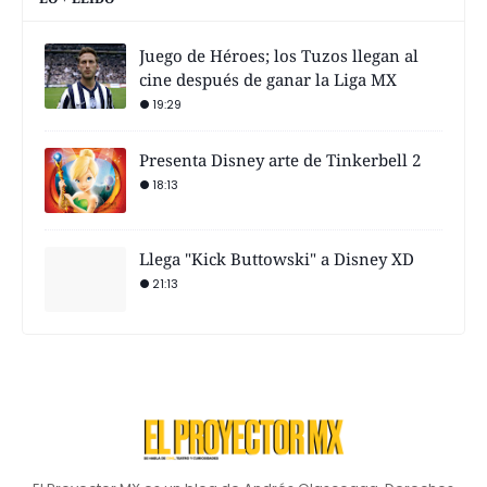
Juego de Héroes; los Tuzos llegan al
cine después de ganar la Liga MX
19:29
Presenta Disney arte de Tinkerbell 2
18:13
Llega "Kick Buttowski" a Disney XD
21:13