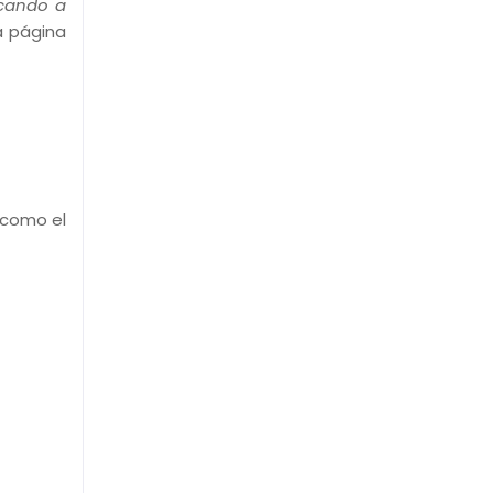
cando a
a página
 como el