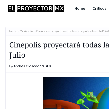
Home
Críticas
Inicio
Cinépolis
Cinépolis proyectará todas las películas de PIXAR
Cinépolis proyectará todas l
Julio
Andrés Olascoaga
9:00