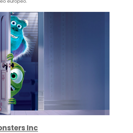
seo europeo.
nsters Inc