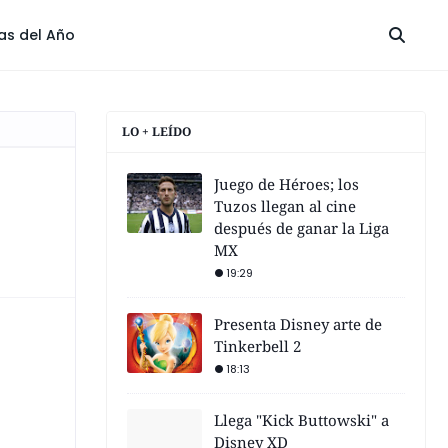
las del Año
LO + LEÍDO
Juego de Héroes; los
Tuzos llegan al cine
después de ganar la Liga
MX
19:29
Presenta Disney arte de
Tinkerbell 2
18:13
Llega "Kick Buttowski" a
Disney XD