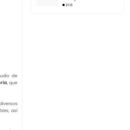
21:13
tudio de
oria
, que
diversos
bles
, así