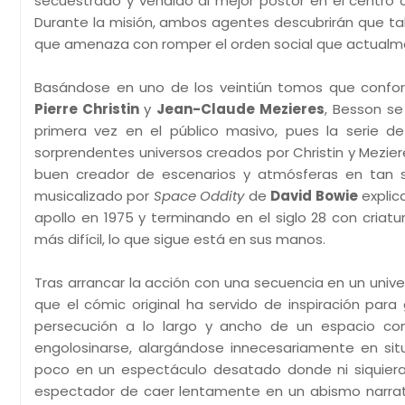
secuestrado y vendido al mejor postor en el centro 
Durante la misión, ambos agentes descubrirán que ta
que amenaza con romper el orden social que actualme
Basándose en uno de los veintiún tomos que confor
Pierre Christin
y
Jean-Claude Mezieres
, Besson se
primera vez en el público masivo, pues la serie d
sorprendentes universos creados por Christin y Mezier
buen creador de escenarios y atmósferas en tan s
musicalizado por
Space Oddity
de
David Bowie
explica
apollo en 1975 y terminando en el siglo 28 con criat
más difícil, lo que sigue está en sus manos.
Tras arrancar la acción con una secuencia en un uni
que el cómic original ha servido de inspiración p
persecución a lo largo y ancho de un espacio contr
engolosinarse, alargándose innecesariamente en sit
poco en un espectáculo desatado donde ni siquiera 
espectador de caer lentamente en un abismo narrati