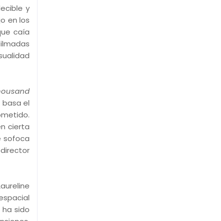
ecible y
jo en los
que caía
filmadas
sualidad
Thousand
 basa el
ometido.
en cierta
e sofoca
director
Laureline
espacial
 ha sido