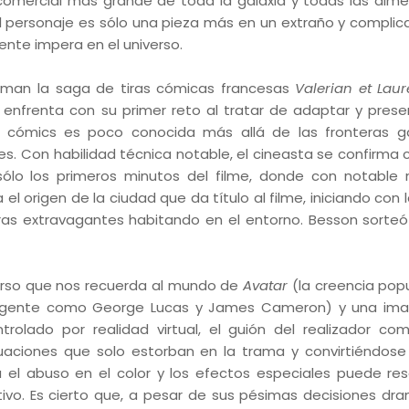
comercial más grande de toda la galaxia y todas las dime
l personaje es sólo una pieza más en un extraño y complic
nte impera en el universo.
man la saga de tiras cómicas francesas
Valerian et Laur
 enfrenta con su primer reto al tratar de adaptar y prese
e cómics es poco conocida más allá de las fronteras ga
es. Con habilidad técnica notable, el cineasta se confirma
ólo los primeros minutos del filme, donde con notable
 el origen de la ciudad que da título al filme, iniciando con 
uras extravagantes habitando en el entorno. Besson sorteó
verso que nos recuerda al mundo de
Avatar
(la creencia popu
ara gente como George Lucas y James Cameron) y una ima
olado por realidad virtual, el guión del realizador co
uaciones que solo estorban en la trama y convirtiéndos
el abuso en el color y los efectos especiales puede res
vo. Es cierto que, a pesar de sus pésimas decisiones dra