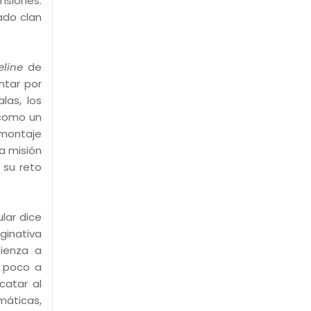
nsiones.
ado clan
eline
de
ntar por
las, los
 como un
 montaje
la misión
 su reto
lar dice
ginativa
mienza a
e poco a
catar al
máticas,