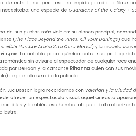
a de entretener, pero eso no impide percibir al filme 
a necesitaba; una especie de
Guardians of the Galaxy
+
S
uno de sus puntos más visibles: su elenco principal, coman
iente (
The Place Beyond the Pines
,
Kill your Darlings
) que h
Increíble Hombre Araña 2
,
La Cura Mortal
) y la modelo conve
evingne
. La notable poca química entre sus protagonist
romántica sin avisarle al espectador de cualquier roce ante
mada por DeHaan y la cantante
Rihanna
quien con sus mov
lo) en pantalla se roba la película.
ión, Luc Besson logra recordarnos con
Valerian y la Ciudad d
puede ofrecer un espectáculo visual, aquel cineasta apasio
increíbles y también, ese hombre al que le falta aterrizar t
 lastre.