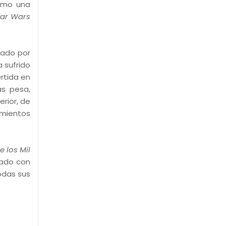
como una
tar Wars
dado por
a sufrido
rtida en
as pesa,
rior, de
imientos
e los Mil
nado con
odas sus