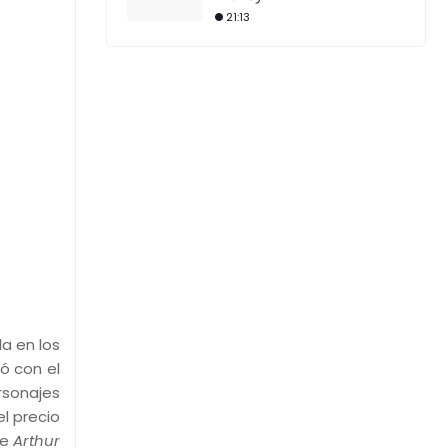
21:13
a en los
ó con el
rsonajes
el precio
de
Arthur