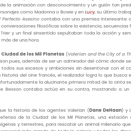
o de la animación con desconocimiento y un guión tan pred
 personajes como Madonna o Bowie y en
Lucy
, su último traba
l Perfecto Asesino
contaba con una premisa interesante 
 conversaciones filosóficas sobre la existencia, secuencias 
rier y un final sinsentido sepultaban toda la acción y sen
 más de una hora.
a Ciudad de los Mil Planetas
(
Valerian and the City of a 
Besson pues, además de ser un admirador del cómic donde se
var todos sus excesos y ambiciones sin desentonar con el c
historia del cine francés, el realizador logra lo que busca 
afortunadamente la alucinante primera mitad de la cinta s
ue Besson contaba actúa en su contra, mostrando a un 
gue la historia de los agentes Valerian (
Dane DeHaan
) y 
 Defensa de la Ciudad de los Mil Planetas, una estación 
ígenas y terrestres, para rescatar un animal milenario que