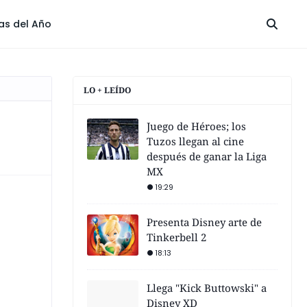
las del Año
LO + LEÍDO
Juego de Héroes; los
Tuzos llegan al cine
después de ganar la Liga
MX
19:29
Presenta Disney arte de
Tinkerbell 2
18:13
Llega "Kick Buttowski" a
Disney XD