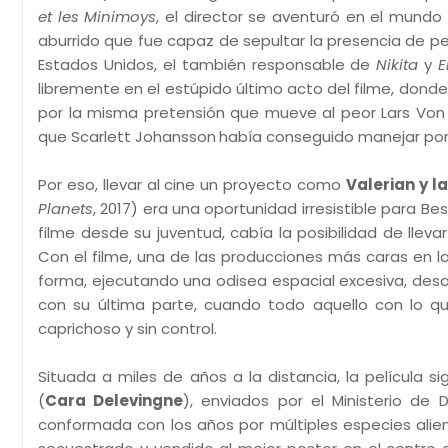
et les Minimoys
, el director se aventuró en el mund
aburrido que fue capaz de sepultar la presencia de
Estados Unidos, el también responsable de
Nikita
y
E
libremente en el estúpido último acto del filme, donde
por la misma pretensión que mueve al peor Lars Von T
que Scarlett Johansson
había conseguido manejar por
Por eso, llevar al cine un proyecto como
Valerian y l
Planets
, 2017) era una oportunidad irresistible para 
filme desde su juventud, cabía la posibilidad de lle
Con el filme, una de las producciones más caras en la 
forma, ejecutando una odisea espacial excesiva, des
con su última parte, cuando todo aquello con lo q
caprichoso y sin control.
Situada a miles de años a la distancia, la película si
(
Cara Delevingne
), enviados por el Ministerio de
conformada con los años por múltiples especies alien