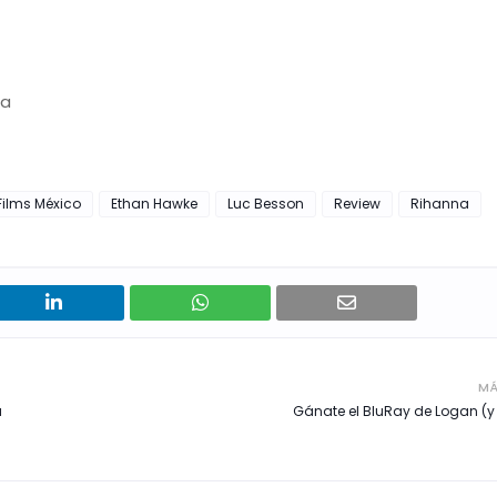
na
ilms México
Ethan Hawke
Luc Besson
Review
Rihanna
MÁ
a
Gánate el BluRay de Logan (y