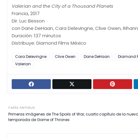
Valerian and the City of a Thousand Planets
Francia, 2017
Dir. Luc Besson
con Dane DeHaan, Cara Delevingne, Clive Owen, Rihan
Duración: 137 minutos
Distribuye: Diamond Films México
Cara Delevingne
Clive Owen
Dane DeHaan
Diamond F
Valerian
MÁS ANTIGUA
Primeras imágenes de The Spoils of War, cuarto capítulo de la nuev
temporada de Game of Thrones