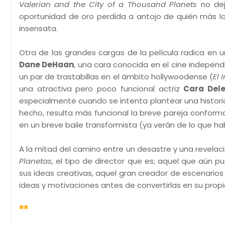
Valerian and the City of a Thousand Planets
no dej
oportunidad de oro perdida a antojo de quién más l
insensata.
Otra de las grandes cargas de la película radica en 
Dane DeHaan
, una cara conocida en el cine independ
un par de trastabillas en el ámbito hollywoodense (
El 
una atractiva pero poco funcional actriz
Cara Del
especialmente cuando se intenta plantear una historia 
hecho, resulta más funcional la breve pareja confor
en un breve baile transformista (ya verán de lo que hab
A la mitad del camino entre un desastre y una revelac
Planetas
, el tipo de director que es; aquel que aún 
sus ideas creativas, aquel gran creador de escenarios 
ideas y motivaciones antes de convertirlas en su propio
**