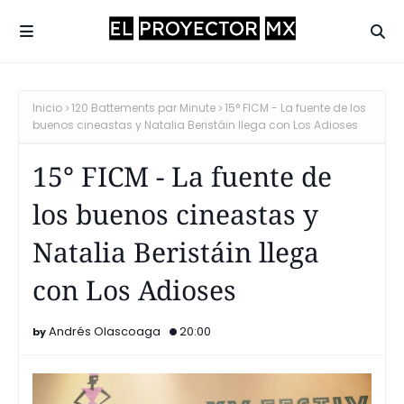
Inicio
120 Battements par Minute
15° FICM - La fuente de los
buenos cineastas y Natalia Beristáin llega con Los Adioses
15° FICM - La fuente de
los buenos cineastas y
Natalia Beristáin llega
con Los Adioses
Andrés Olascoaga
20:00