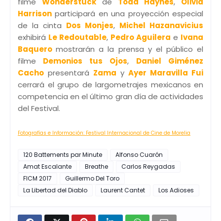
filme
Wonderstuck
de
Todd Haynes
,
Olivia
Harrison
participará en una proyección especial
de la cinta
Dos Monjes
,
Michel Hazanavicius
exhibirá
Le Redoutable
,
Pedro Aguilera
e
Ivana
Baquero
mostrarán a la prensa y el público el
filme
Demonios tus Ojos
,
Daniel Giménez
Cacho
presentará
Zama
y
Ayer Maravilla Fui
cerrará el grupo de largometrajes mexicanos en
competencia en el último gran día de actividades
del Festival.
Fotografías e Información: Festival Internacional de Cine de Morelia
120 Battements par Minute
Alfonso Cuarón
Amat Escalante
Breathe
Carlos Reygadas
FICM 2017
Guillermo Del Toro
La Libertad del Diablo
Laurent Cantet
Los Adioses