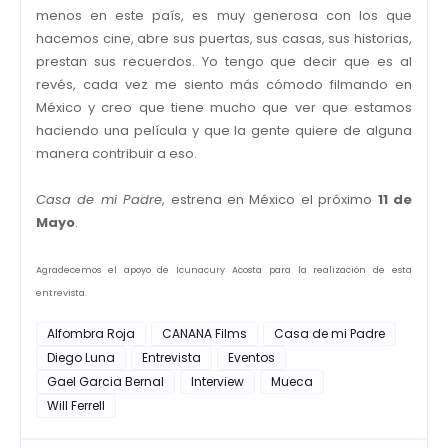
menos en este país, es muy generosa con los que
hacemos cine, abre sus puertas, sus casas, sus historias,
prestan sus recuerdos. Yo tengo que decir que es al
revés, cada vez me siento más cómodo filmando en
México y creo que tiene mucho que ver que estamos
haciendo una película y que la gente quiere de alguna
manera contribuir a eso.
Casa de mi Padre
, estrena en México el próximo
11 de
Mayo
.
Agradecemos el apoyo de Icunacury Acosta para la realización de esta
entrevista.
Alfombra Roja
CANANA Films
Casa de mi Padre
Diego Luna
Entrevista
Eventos
Gael Garcia Bernal
Interview
Mueca
Will Ferrell