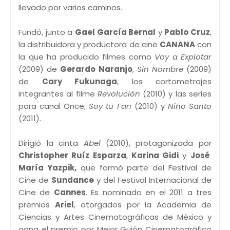
llevado por varios caminos.
Fundó, junto a
Gael García Bernal
y
Pablo Cruz
,
la distribuidora y productora de cine
CANANA
con
la que ha producido filmes como
Voy a Explotar
(2009) de
Gerardo Naranjo
,
Sin Nombre
(2009)
de
Cary Fukunaga
, los cortometrajes
integrantes al filme
Revolución
(2010) y las series
para canal Once;
Soy tu Fan
(2010) y
Niño Santo
(2011).
Dirigió la cinta
Abel
(2010), protagonizada por
Christopher Ruíz Esparza
,
Karina Gidi
y
José
María Yazpik,
que formó parte del Festival de
Cine de
Sundance
y del Festival Internacional de
Cine de
Cannes
. Es nominado en el 2011 a tres
premios
Ariel
, otorgados por la Academia de
Ciencias y Artes Cinematográficas de México y
gana el premio por Mejor Guión Cinematográfico