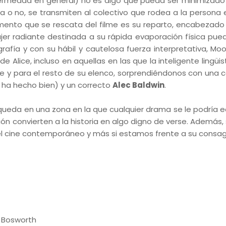
fermedad en general) no es algo que pueda ser minimizado
a o no, se transmiten al colectivo que rodea a la persona
emento que se rescata del filme es su reparto, encabezado
ujer radiante destinada a su rápida evaporación física pued
rafía y con su hábil y cautelosa fuerza interpretativa, Mo
 Alice, incluso en aquellas en las que la inteligente lingüi
re y para el resto de su elenco, sorprendiéndonos con una 
le ha hecho bien) y un correcto
Alec Baldwin
.
ueda en una zona en la que cualquier drama se le podría e
ción convierten a la historia en algo digno de verse. Además
el cine contemporáneo y más si estamos frente a su consag
e Bosworth