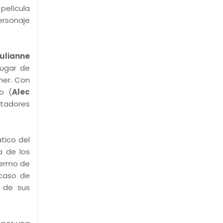
 película
ersonaje
ulianne
lugar de
mer. Con
o (
Alec
rtadores
tico del
a de los
fermo de
 caso de
a de sus