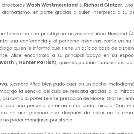
os directores
Wash Westmoreland
&
Richard Glatzer
, una
l dramatismo, en parte gracias a quien interpreta a su p
profesora en una prestigiosa universidad Alice Howland (
J
rante una conferencia y al perderse mientras corría en su 
ólogo quien le informa que tiene un atípico caso de alzhéi
te, Alice encontrará a su principal apoyo en su espos
worth
y
Hunter Parrish
), quienes podrían también ser po
ova
,
Siempre Alice
bien pudo caer en un bache melodramá
bargo la sencilla película se rescata gracias a la mirad
r
, así como la potente interpretación de Moore. Glatzer, en
ida que una persona enferma sufre cada minuto. Con el
terioro de una persona que después de estar en la cim
e no poder manejarse por si sola.