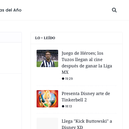
las del Año
LO + LEÍDO
Juego de Héroes; los
Tuzos llegan al cine
después de ganar la Liga
MX
19:29
Presenta Disney arte de
Tinkerbell 2
18:13
Llega "Kick Buttowski" a
Disney XD