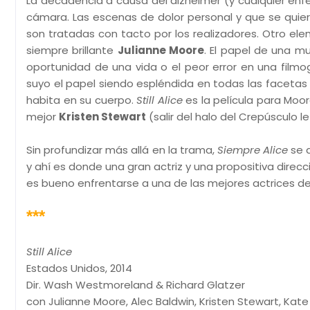
La decadencia a causa del alzhéimer (y cualquier en
cámara. Las escenas de dolor personal y que se quier
son tratadas con tacto por los realizadores. Otro el
siempre brillante
Julianne Moore
. El papel de una m
oportunidad de una vida o el peor error en una filmog
suyo el papel siendo espléndida en todas las facetas de
habita en su cuerpo.
Still Alice
es la película para Moo
mejor
Kristen Stewart
(salir del halo del Crepúsculo 
Sin profundizar más allá en la trama,
Siempre Alice
se q
y ahí es donde una gran actriz y una propositiva direc
es bueno enfrentarse a una de las mejores actrices d
***
Still Alice
Estados Unidos, 2014
Dir. Wash Westmoreland & Richard Glatzer
con Julianne Moore, Alec Baldwin, Kristen Stewart, Kat