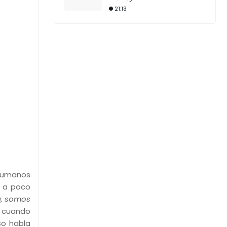
21:13
 humanos
o a poco
, somos
s cuando
o habla