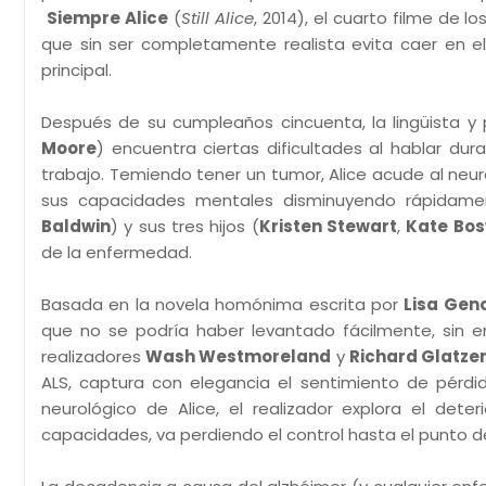
Siempre Alice
(
Still Alice
, 2014), el cuarto filme de l
que sin ser completamente realista evita caer en e
principal.
Después de su cumpleaños cincuenta, la lingüista y 
Moore
) encuentra ciertas dificultades al hablar du
trabajo. Temiendo tener un tumor, Alice acude al neur
sus capacidades mentales disminuyendo rápidamen
Baldwin
) y sus tres hijos (
Kristen Stewart
,
Kate Bos
de la enfermedad.
Basada en la novela homónima escrita por
Lisa Gen
que no se podría haber levantado fácilmente, sin em
realizadores
Wash Westmoreland
y
Richard Glatze
ALS, captura con elegancia el sentimiento de pérd
neurológico de Alice, el realizador explora el de
capacidades, va perdiendo el control hasta el punto d