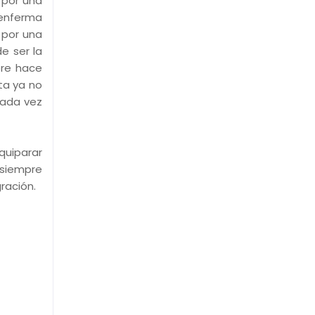
 por una
 enferma
 por una
e ser la
ore hace
sta ya no
cada vez
quiparar
, siempre
ración.