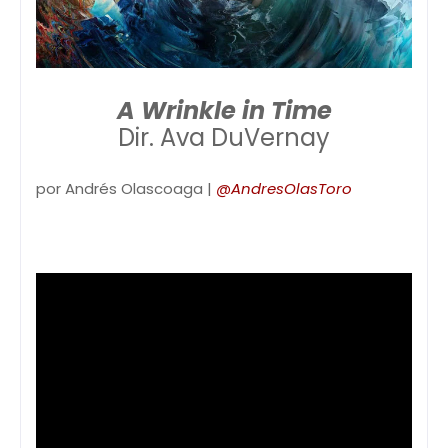
A Wrinkle in Time
Dir. Ava DuVernay
por Andrés Olascoaga |
@AndresOlasToro