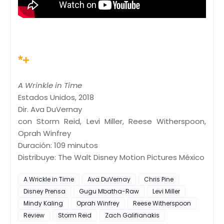
*+
A Wrinkle in Time
Estados Unidos, 2018
Dir. Ava DuVernay
con Storm Reid, Levi Miller, Reese Witherspoon,
Oprah Winfrey
Duración: 109 minutos
Distribuye: The Walt Disney Motion Pictures México
A Wrickle in Time
Ava DuVernay
Chris Pine
Disney Prensa
Gugu Mbatha-Raw
Levi Miller
Mindy Kaling
Oprah Winfrey
Reese Witherspoon
Review
Storm Reid
Zach Galifianakis