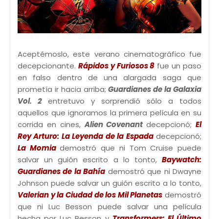
Aceptémoslo, este verano cinematográfico fue
decepcionante.
Rápidos y Furiosos 8
fue un paso
en falso dentro de una alargada saga que
prometía ir hacia arriba;
Guardianes de la Galaxia
Vol. 2
entretuvo y sorprendió sólo a todos
aquellos que ignoramos la primera película en su
corrida en cines,
Alien Covenant
decepcionó;
El
Rey Arturo: La Leyenda de la Espada
decepcionó;
La Momia
demostró que ni Tom Cruise puede
salvar un guión escrito a lo tonto,
Baywatch:
Guardianes de la Bahía
demostró que ni Dwayne
Johnson puede salvar un guión escrito a lo tonto,
Valerian y la Ciudad de los Mil Planetas
demostró
que ni Luc Besson puede salvar una película
hecha por Luc Besson y
Transformers: El Último